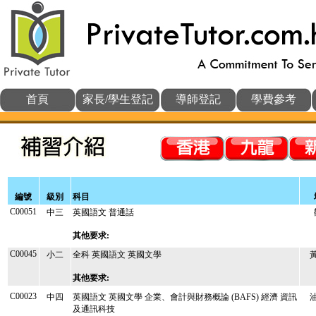
首頁
家長/學生登記
導師登記
學費參考
編號
級別
科目
C00051
中三
英國語文 普通話
其他要求:
C00045
小二
全科 英國語文 英國文學
其他要求:
C00023
中四
英國語文 英國文學 企業、會計與財務概論 (BAFS) 經濟 資訊
及通訊科技