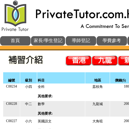
首頁
家長/學生登記
導師登記
學費參考
編號
級別
科目
地區
價錢($)
C00234
180
小四
全科
荔枝角
其他要求:
C00228
200
中二
數學
九龍城
其他要求:
C00227
200
小六
英國語文
大角咀