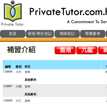
首頁
家長/學生登記
導師登記
學費參考
編號
級別
科目
C00098
小六
全科
其他要求:
C00097
小四
全科
其他要求:
C00096
小三
全科